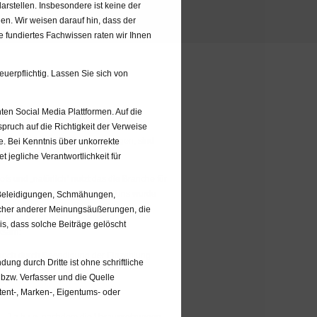
rstellen. Insbesondere ist keine der
en. Wir weisen darauf hin, dass der
e fundiertes Fachwissen raten wir Ihnen
uerpflichtig. Lassen Sie sich von
ten Social Media Plattformen. Auf die
Verträge mit aus heutiger Sicht hohen
spruch auf die Richtigkeit der Verweise
h draufzahlen. Für Kunden dagegen, sind
te. Bei Kenntnis über unkorrekte
 jegliche Verantwortlichkeit für
s und „natürlich“ nutzt das die Branche für
tere Produkte „umzuschichten“. Uns wurde
n Beleidigungen, Schmähungen,
rstellung:
licher anderer Meinungsäußerungen, die
is, dass solche Beiträge gelöscht
rksam:
t noch durch Beendigung der Einzahlung
ng durch Dritte ist ohne schriftliche
 bzw. Verfasser und die Quelle
tent-, Marken-, Eigentums- oder
n Jahre
nachdem die Voraussetzungen