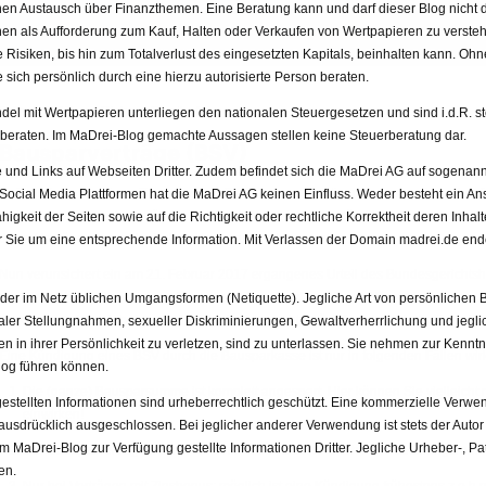
n Austausch über Finanzthemen. Eine Beratung kann und darf dieser Blog nicht da
onen als Aufforderung zum Kauf, Halten oder Verkaufen von Wertpapieren zu versteh
Risiken, bis hin zum Totalverlust des eingesetzten Kapitals, beinhalten kann. Ohn
 sich persönlich durch eine hierzu autorisierte Person beraten.
5. April 2017 von Richard Forsthofer
l mit Wertpapieren unterliegen den nationalen Steuergesetzen und sind i.d.R. ste
 beraten. Im MaDrei-Blog gemachte Aussagen stellen keine Steuerberatung dar.
Bausparverträge (BSV)
 und Links auf Webseiten Dritter. Zudem befindet sich die MaDrei AG auf sogenann
Aufgrund der niedrigen Zinsen wollen Bausparkassen Altkunden loswerden, die oft 
er Social Media Plattformen hat die MaDrei AG keinen Einfluss. Weder besteht ein An
Guthabenzinsen haben. Für die Bausparkasse ist das verständlich, da sie merklic
higkeit der Seiten sowie auf die Richtigkeit oder rechtliche Korrektheit deren Inhal
diese Verträge wegen der hohen Verzinsung interessant.
wir Sie um eine entsprechende Information. Mit Verlassen der Domain madrei.de endet
Nun verunsichert ein am 21. Februar 2017 ergangenes Urteil des Bundesgerichtshof
den Versuch, wieder ein paar Altkunden los zu werden oder auf für sie interessan
ng der im Netz üblichen Umgangsformen (Netiquette). Jegliche Art von persönliche
zugetragen, dass dabei auch die Wahrheit „zurechtgerückt“ wird, deshalb diese Kla
ikaler Stellungnahmen, sexueller Diskriminierungen, Gewaltverherrlichung und jeg
in ihrer Persönlichkeit zu verletzen, sind zu unterlassen. Sie nehmen zur Kenntn
Eine Kündigung eines BSV durch die Bausparkasse ist nur in folgenden Fällen wi
og führen können.
Die (ganze) Bausparsumme ist komplett angespart. Hier können Sie vielleich
stellten Informationen sind urheberrechtlich geschützt. Eine kommerzielle Verwendu
einwirken!
ausdrücklich ausgeschlossen. Bei jeglicher anderer Verwendung ist stets der Autor
m MaDrei-Blog zur Verfügung gestellte Informationen Dritter. Jegliche Urheber-, Pa
Der Bausparvertrag ist
seit mehr als zehn Jahren
zuteilungsreif.
en.
Nur bei Verträgen mit Zinsbonus: möglich ist eine Kündigung frühestens
zeh