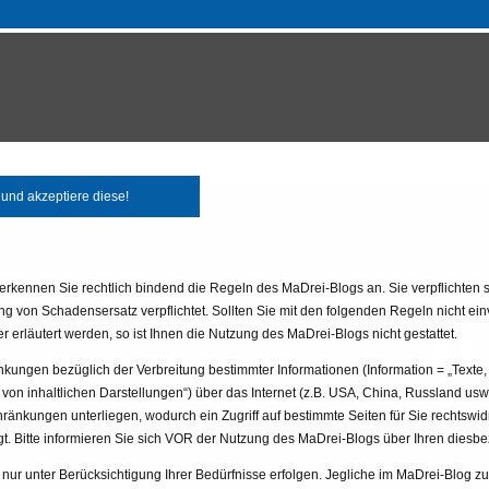
und akzeptiere diese!
UNTERNEHM
 erkennen Sie rechtlich bindend die Regeln des MaDrei-Blogs an. Sie verpflichten 
ung von Schadensersatz verpflichtet. Sollten Sie mit den folgenden Regeln nicht 
er erläutert werden, so ist Ihnen die Nutzung des MaDrei-Blogs nicht gestattet.
ngen bezüglich der Verbreitung bestimmter Informationen (Information = „Texte, B
von inhaltlichen Darstellungen“) über das Internet (z.B. USA, China, Russland usw.)
FAQ UND
DOKUMENT
änkungen unterliegen, wodurch ein Zugriff auf bestimmte Seiten für Sie rechtswidr
t. Bitte informieren Sie sich VOR der Nutzung des MaDrei-Blogs über Ihren diesbe
ur unter Berücksichtigung Ihrer Bedürfnisse erfolgen. Jegliche im MaDrei-Blog zur