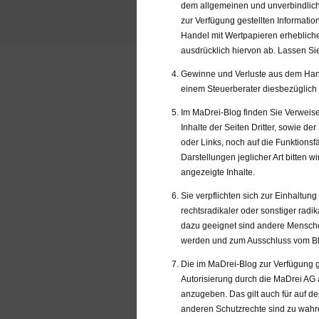
dem allgemeinen und unverbindliche
zur Verfügung gestellten Informati
Handel mit Wertpapieren erhebliche 
ausdrücklich hiervon ab. Lassen Sie
Gewinne und Verluste aus dem Hande
Blog
einem Steuerberater diesbezüglich
Im MaDrei-Blog finden Sie Verweise
Inhalte der Seiten Dritter, sowie d
Unsere Blog-Regeln
oder Links, noch auf die Funktionsfä
Darstellungen jeglicher Art bitten 
Mit dem Zugriff auf unsere Beiträge
angezeigte Inhalte.
erkennen Sie rechtlich bindend unsere
MaDrei-Blog-Regeln
an und
Sie verpflichten sich zur Einhaltu
verpflichten sich zudem
rechtsradikaler oder sonstiger rad
Beschränkungen bezüglich des Zugriffs
dazu geeignet sind andere Menschen 
aufgrund Ihrer staatlichen
werden und zum Ausschluss vom Bl
Zugehörigkeit oder Ihres Wohnortes
Die im MaDrei-Blog zur Verfügung ge
oder andere, bedingt durch Sie
Autorisierung durch die MaDrei AG 
betreffende Rechtsordnungen, Gründe,
anzugeben. Das gilt auch für auf de
einzuhalten.
Bitte beachten Sie hierzu
anderen Schutzrechte sind zu wahr
auch unser Impressum.