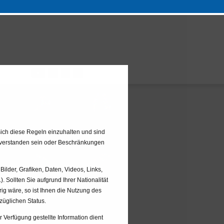
EN
KUNDENLOGIN
LEISTUNGEN
sich diese Regeln einzuhalten und sind
einverstanden sein oder Beschränkungen
ilder, Grafiken, Daten, Videos, Links,
. Sollten Sie aufgrund Ihrer Nationalität
BLOG
KONTAKT
E
ig wäre, so ist Ihnen die Nutzung des
züglichen Status.
 Verfügung gestellte Information dient