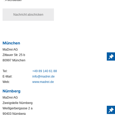
*: Pflichtfelder
München
MaDrei AG
Zittauer Str. 25 b
80997 München
Tel:
+49 89 140 61 88
E-Mail:
info@madrei.de
Web:
www.madrei.de
Nürnberg
MaDrei AG
Zweigstelle Nürnberg
Weißgerbergasse 2 a
90403 Nürnberg