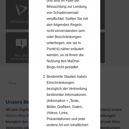
und sind im Falle der
Missachtung zur Leistung
von Schadensersatz
verpflichtet. Sollten Sie mit
UNTERNEHMEN
KUNDENLOGIN
LEISTUNGEN
den folgenden Regeln
nicht einverstanden sein
oder Beschränkungen
unterliegen, wie sie in
Punkt b) näher erläutert
werden, so ist Ihnen die
FAQ UND
BLOG
KONTAKT
DOKUMENTE
Nutzung des MaDrei-
Blogs nicht gestattet.
Bestimmte Staaten haben
Einschränkungen
Blog
bezüglich der Verbreitung
bestimmter Informationen
(Information = „Texte,
Unsere Blog-Regeln
Bilder, Grafiken, Daten,
Mit dem Zugriff auf unsere Beiträge erkennen Sie rechtlich bindend unsere
Videos, Links,
MaDrei-Blog-Regeln
an und verpflichten sich zudem Beschränkungen
Präsentationen und jede
bezüglich des Zugriffs aufgrund Ihrer staatlichen Zugehörigkeit oder Ihres
andere Art von inhaltlichen
Wohnortes oder andere, bedingt durch Sie betreffende Rechtsordnungen,