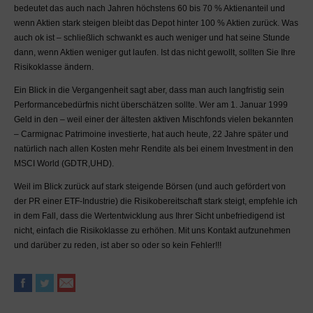
eingesetzten Kapitals,
bedeutet das auch nach Jahren höchstens 60 bis 70 % Aktienanteil und
beinhalten kann. Ohne
wenn Aktien stark steigen bleibt das Depot hinter 100 % Aktien zurück. Was
fundiertes Fachwissen
auch ok ist – schließlich schwankt es auch weniger und hat seine Stunde
raten wir Ihnen
dann, wenn Aktien weniger gut laufen. Ist das nicht gewollt, sollten Sie Ihre
ausdrücklich hiervon ab.
Risikoklasse ändern.
Lassen Sie sich persönlich
Ein Blick in die Vergangenheit sagt aber, dass man auch langfristig sein
durch eine hierzu
Performancebedürfnis nicht überschätzen sollte. Wer am 1. Januar 1999
autorisierte Person
Geld in den – weil einer der ältesten aktiven Mischfonds vielen bekannten
beraten.
– Carmignac Patrimoine investierte, hat auch heute, 22 Jahre später und
Gewinne und Verluste aus
natürlich nach allen Kosten mehr Rendite als bei einem Investment in den
dem Handel mit
MSCI World (GDTR,UHD).
Wertpapieren unterliegen
Weil im Blick zurück auf stark steigende Börsen (und auch gefördert von
den nationalen
der PR einer ETF-Industrie) die Risikobereitschaft stark steigt, empfehle ich
Steuergesetzen und sind
in dem Fall, dass die Wertentwicklung aus Ihrer Sicht unbefriedigend ist
i.d.R. steuerpflichtig.
nicht, einfach die Risikoklasse zu erhöhen. Mit uns Kontakt aufzunehmen
Lassen Sie sich von einem
und darüber zu reden, ist aber so oder so kein Fehler!!!
Steuerberater
diesbezüglich beraten. Im
MaDrei-Blog gemachte
Aussagen stellen keine
Steuerberatung dar.