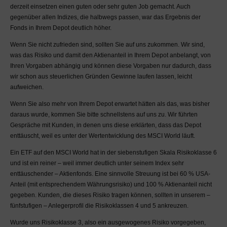
Bedürfnisse erfolgen.
derzeit einsetzen einen guten oder sehr guten Job gemacht. Auch
Jegliche im MaDrei-Blog
gegenüber allen Indizes, die halbwegs passen, war das Ergebnis der
zur Verfügung gestellte
Fonds in Ihrem Depot deutlich höher.
Information dient dem
Wenn Sie nicht zufrieden sind, sollten Sie auf uns zukommen. Wir sind,
allgemeinen und
was das Risiko und damit den Aktienanteil in Ihrem Depot anbelangt, von
unverbindlichen
Ihren Vorgaben abhängig und können diese Vorgaben nur dadurch, dass
Austausch über
wir schon aus steuerlichen Gründen Gewinne laufen lassen, leicht
Finanzthemen. Eine
aufweichen.
Beratung kann und darf
dieser Blog nicht
Wenn Sie also mehr von Ihrem Depot erwartet hätten als das, was bisher
darstellen. Insbesondere
daraus wurde, kommen Sie bitte schnellstens auf uns zu. Wir führten
ist keine der zur Verfügung
Gespräche mit Kunden, in denen uns diese erklärten, dass das Depot
gestellten Informationen
enttäuscht, weil es unter der Wertentwicklung des MSCI World läuft.
als Aufforderung zum Kauf,
Ein ETF auf den MSCI World hat in der siebenstufigen Skala Risikoklasse 6
Halten oder Verkaufen von
und ist ein reiner – weil immer deutlich unter seinem Index sehr
Wertpapieren zu
enttäuschender – Aktienfonds. Eine sinnvolle Streuung ist bei 60 % USA-
verstehen. Wir weisen
Anteil (mit entsprechendem Währungsrisiko) und 100 % Aktienanteil nicht
darauf hin, dass der
gegeben. Kunden, die dieses Risiko tragen können, sollten in unserem –
Handel mit Wertpapieren
fünfstufigen – Anlegerprofil die Risikoklassen 4 und 5 ankreuzen.
erhebliche Risiken, bis hin
zum Totalverlust des
Wurde uns Risikoklasse 3, also ein ausgewogenes Risiko vorgegeben,