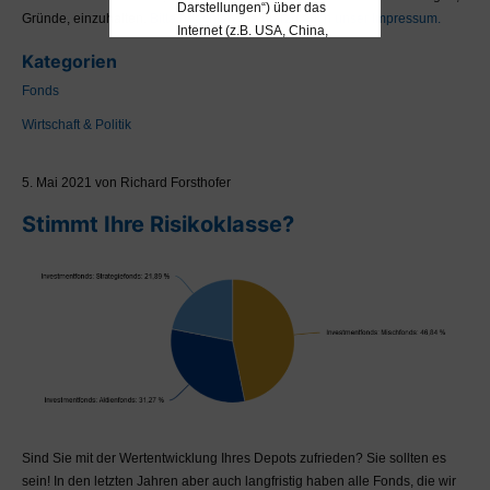
Darstellungen“) über das
Gründe, einzuhalten.
Bitte beachten Sie hierzu auch unser Impressum.
Internet (z.B. USA, China,
Russland usw.). Sollten
Kategorien
Sie aufgrund Ihrer
Fonds
Nationalität oder Ihres
Wohnortes diesen
Wirtschaft & Politik
Einschränkungen
unterliegen, wodurch ein
5. Mai 2021 von Richard Forsthofer
Zugriff auf bestimmte
Seiten für Sie rechtswidrig
Stimmt Ihre Risikoklasse?
wäre, so ist Ihnen die
Nutzung des MaDrei-
Blogs ausdrücklich
untersagt. Bitte informieren
Sie sich VOR der Nutzung
des MaDrei-Blogs über
Ihren diesbezüglichen
Status.
Eine Anlageberatung kann
und darf nur unter
Sind Sie mit der Wertentwicklung Ihres Depots zufrieden? Sie sollten es
Berücksichtigung Ihrer
sein! In den letzten Jahren aber auch langfristig haben alle Fonds, die wir