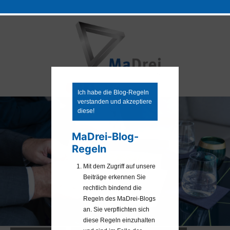
Zum
Inhalt
springen
Ich habe die Blog-Regeln
verstanden und akzeptiere
diese!
MaDrei-Blog-
Regeln
Mit dem Zugriff auf unsere
Beiträge erkennen Sie
rechtlich bindend die
Regeln des MaDrei-Blogs
an. Sie verpflichten sich
diese Regeln einzuhalten