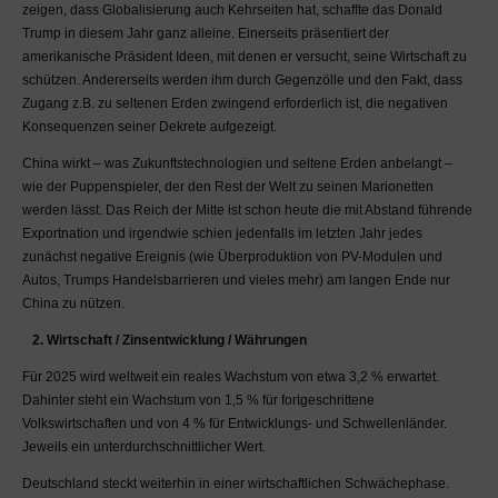
eingesetzten Kapitals,
zeigen, dass Globalisierung auch Kehrseiten hat, schaffte das Donald
beinhalten kann. Ohne
Trump in diesem Jahr ganz alleine. Einerseits präsentiert der
fundiertes Fachwissen
amerikanische Präsident Ideen, mit denen er versucht, seine Wirtschaft zu
raten wir Ihnen
schützen. Andererseits werden ihm durch Gegenzölle und den Fakt, dass
ausdrücklich hiervon ab.
Zugang z.B. zu seltenen Erden zwingend erforderlich ist, die negativen
Lassen Sie sich persönlich
Konsequenzen seiner Dekrete aufgezeigt.
durch eine hierzu
China wirkt – was Zukunftstechnologien und seltene Erden anbelangt –
autorisierte Person
wie der Puppenspieler, der den Rest der Welt zu seinen Marionetten
beraten.
werden lässt. Das Reich der Mitte ist schon heute die mit Abstand führende
Gewinne und Verluste aus
Exportnation und irgendwie schien jedenfalls im letzten Jahr jedes
dem Handel mit
zunächst negative Ereignis (wie Überproduktion von PV-Modulen und
Wertpapieren unterliegen
Autos, Trumps Handelsbarrieren und vieles mehr) am langen Ende nur
den nationalen
China zu nützen.
Steuergesetzen und sind
2. Wirtschaft / Zinsentwicklung / Währungen
i.d.R. steuerpflichtig.
Lassen Sie sich von einem
Für 2025 wird weltweit ein reales Wachstum von etwa 3,2 % erwartet.
Steuerberater
Dahinter steht ein Wachstum von 1,5 % für fortgeschrittene
diesbezüglich beraten. Im
Volkswirtschaften und von 4 % für Entwicklungs- und Schwellenländer.
MaDrei-Blog gemachte
Jeweils ein unterdurchschnittlicher Wert.
Aussagen stellen keine
Deutschland steckt weiterhin in einer wirtschaftlichen Schwächephase.
Steuerberatung dar.