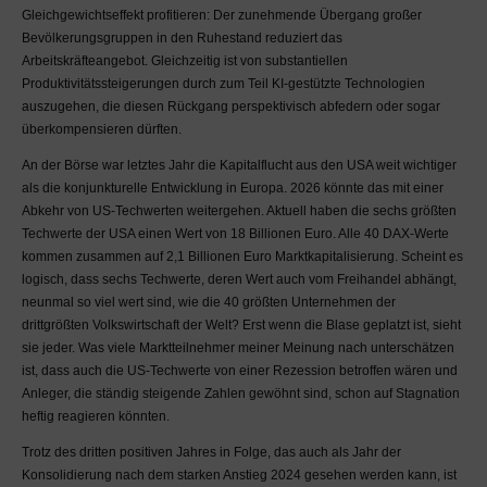
Gleichgewichtseffekt profitieren: Der zunehmende Übergang großer
Bevölkerungsgruppen in den Ruhestand reduziert das
Arbeitskräfteangebot. Gleichzeitig ist von substantiellen
Produktivitätssteigerungen durch zum Teil KI-gestützte Technologien
auszugehen, die diesen Rückgang perspektivisch abfedern oder sogar
überkompensieren dürften.
An der Börse war letztes Jahr die Kapitalflucht aus den USA weit wichtiger
als die konjunkturelle Entwicklung in Europa. 2026 könnte das mit einer
Abkehr von US-Techwerten weitergehen. Aktuell haben die sechs größten
Techwerte der USA einen Wert von 18 Billionen Euro. Alle 40 DAX-Werte
kommen zusammen auf 2,1 Billionen Euro Marktkapitalisierung. Scheint es
logisch, dass sechs Techwerte, deren Wert auch vom Freihandel abhängt,
neunmal so viel wert sind, wie die 40 größten Unternehmen der
drittgrößten Volkswirtschaft der Welt? Erst wenn die Blase geplatzt ist, sieht
sie jeder. Was viele Marktteilnehmer meiner Meinung nach unterschätzen
ist, dass auch die US-Techwerte von einer Rezession betroffen wären und
Anleger, die ständig steigende Zahlen gewöhnt sind, schon auf Stagnation
heftig reagieren könnten.
Trotz des dritten positiven Jahres in Folge, das auch als Jahr der
Konsolidierung nach dem starken Anstieg 2024 gesehen werden kann, ist