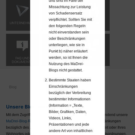
und sind im Falle der
Missachtung zur Leistung
von Schadensersatz
verpflichtet. Sollten Sie mit
UNTERNEHMEN
KUNDENLOGIN
LEISTUNGEN
den folgenden Regeln
nicht einverstanden sein
oder Beschränkungen
unterliegen, wie sie in
Punkt b) näher erläutert
werden, so ist Ihnen die
FAQ UND
BLOG
KONTAKT
DOKUMENTE
Nutzung des MaDrei-
Blogs nicht gestattet.
Bestimmte Staaten haben
Einschränkungen
Blog
bezüglich der Verbreitung
bestimmter Informationen
(Information = „Texte,
Unsere Blog-Regeln
Bilder, Grafiken, Daten,
Mit dem Zugriff auf unsere Beiträge erkennen Sie rechtlich bindend unsere
Videos, Links,
MaDrei-Blog-Regeln
an und verpflichten sich zudem Beschränkungen
Präsentationen und jede
bezüglich des Zugriffs aufgrund Ihrer staatlichen Zugehörigkeit oder Ihres
andere Art von inhaltlichen
Wohnortes oder andere, bedingt durch Sie betreffende Rechtsordnungen,