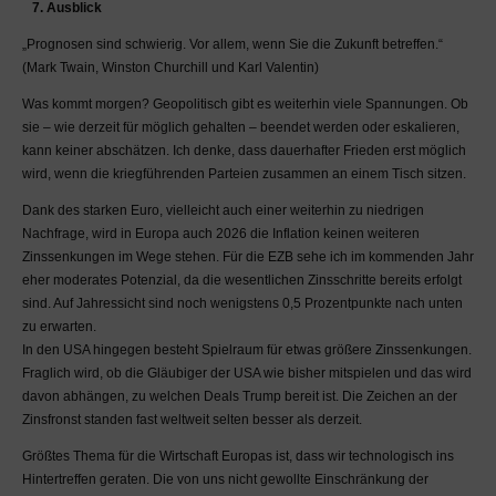
7. Ausblick
„Prognosen sind schwierig. Vor allem, wenn Sie die Zukunft betreffen.“
(Mark Twain, Winston Churchill und Karl Valentin)
Was kommt morgen? Geopolitisch gibt es weiterhin viele Spannungen. Ob
sie – wie derzeit für möglich gehalten – beendet werden oder eskalieren,
kann keiner abschätzen. Ich denke, dass dauerhafter Frieden erst möglich
wird, wenn die kriegführenden Parteien zusammen an einem Tisch sitzen.
Dank des starken Euro, vielleicht auch einer weiterhin zu niedrigen
Nachfrage, wird in Europa auch 2026 die Inflation keinen weiteren
Zinssenkungen im Wege stehen. Für die EZB sehe ich im kommenden Jahr
eher moderates Potenzial, da die wesentlichen Zinsschritte bereits erfolgt
sind. Auf Jahressicht sind noch wenigstens 0,5 Prozentpunkte nach unten
zu erwarten.
In den USA hingegen besteht Spielraum für etwas größere Zinssenkungen.
Fraglich wird, ob die Gläubiger der USA wie bisher mitspielen und das wird
davon abhängen, zu welchen Deals Trump bereit ist. Die Zeichen an der
Zinsfronst standen fast weltweit selten besser als derzeit.
Größtes Thema für die Wirtschaft Europas ist, dass wir technologisch ins
Hintertreffen geraten. Die von uns nicht gewollte Einschränkung der