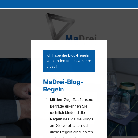
Zum
Inhalt
springen
Ich habe die Blog-Regeln
verstanden und akzeptiere
diese!
MaDrei-Blog-
Regeln
Mit dem Zugriff auf unsere
Beiträge erkennen Sie
rechtlich bindend die
Regeln des MaDrei-Blogs
an. Sie verpflichten sich
diese Regeln einzuhalten