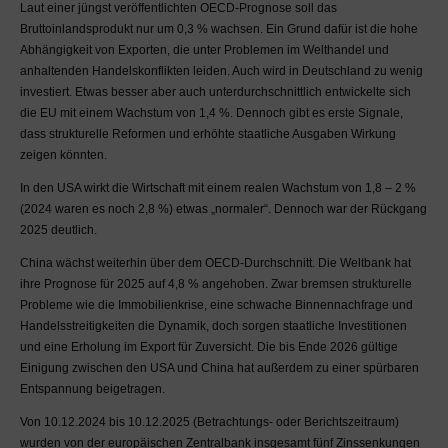
Laut einer jüngst veröffentlichten OECD-Prognose soll das
Im MaDrei-Blog finden Sie
Bruttoinlandsprodukt nur um 0,3 % wachsen. Ein Grund dafür ist die hohe
Verweise und Links auf
Abhängigkeit von Exporten, die unter Problemen im Welthandel und
Webseiten Dritter. Zudem
anhaltenden Handelskonflikten leiden. Auch wird in Deutschland zu wenig
befindet sich die MaDrei
investiert. Etwas besser aber auch unterdurchschnittlich entwickelte sich
AG auf sogenannten
die EU mit einem Wachstum von 1,4 %. Dennoch gibt es erste Signale,
Social Media Plattformen.
dass strukturelle Reformen und erhöhte staatliche Ausgaben Wirkung
Auf die Inhalte der Seiten
zeigen könnten.
Dritter, sowie der Social
In den USA wirkt die Wirtschaft mit einem realen Wachstum von 1,8 – 2 %
Media Plattformen hat die
(2024 waren es noch 2,8 %) etwas „normaler“. Dennoch war der Rückgang
MaDrei AG keinen
2025 deutlich.
Einfluss. Weder besteht
ein Anspruch auf die
China wächst weiterhin über dem OECD-Durchschnitt. Die Weltbank hat
Richtigkeit der Verweise
ihre Prognose für 2025 auf 4,8 % angehoben. Zwar bremsen strukturelle
oder Links, noch auf die
Probleme wie die Immobilienkrise, eine schwache Binnennachfrage und
Funktionsfähigkeit der
Handelsstreitigkeiten die Dynamik, doch sorgen staatliche Investitionen
Seiten sowie auf die
und eine Erholung im Export für Zuversicht. Die bis Ende 2026 gültige
Richtigkeit oder rechtliche
Einigung zwischen den USA und China hat außerdem zu einer spürbaren
Korrektheit deren Inhalte.
Entspannung beigetragen.
Bei Kenntnis über
unkorrekte Darstellungen
Von 10.12.2024 bis 10.12.2025 (Betrachtungs- oder Berichtszeitraum)
jeglicher Art bitten wir Sie
wurden von der europäischen Zentralbank insgesamt fünf Zinssenkungen