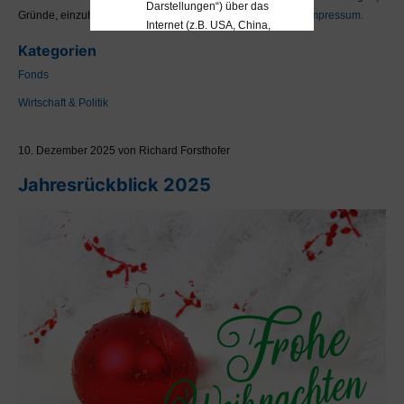
Darstellungen“) über das
Gründe, einzuhalten.
Bitte beachten Sie hierzu auch unser Impressum.
Internet (z.B. USA, China,
Russland usw.). Sollten
Kategorien
Sie aufgrund Ihrer
Fonds
Nationalität oder Ihres
Wohnortes diesen
Wirtschaft & Politik
Einschränkungen
unterliegen, wodurch ein
10. Dezember 2025 von Richard Forsthofer
Zugriff auf bestimmte
Seiten für Sie rechtswidrig
Jahresrückblick 2025
wäre, so ist Ihnen die
Nutzung des MaDrei-
Blogs ausdrücklich
untersagt. Bitte informieren
Sie sich VOR der Nutzung
des MaDrei-Blogs über
Ihren diesbezüglichen
Status.
Eine Anlageberatung kann
und darf nur unter
Berücksichtigung Ihrer