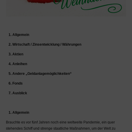
Bedürfnisse erfolgen.
Jegliche im MaDrei-Blog
zur Verfügung gestellte
Information dient dem
allgemeinen und
unverbindlichen
1. Allgemein
Austausch über
2. Wirtschaft / Zinsentwicklung / Währungen
Finanzthemen. Eine
Beratung kann und darf
3. Aktien
dieser Blog nicht
4. Anleihen
darstellen. Insbesondere
ist keine der zur Verfügung
5. Andere „Geldanlagemöglichkeiten“
gestellten Informationen
6. Fonds
als Aufforderung zum Kauf,
Halten oder Verkaufen von
7. Ausblick
Wertpapieren zu
verstehen. Wir weisen
darauf hin, dass der
1. Allgemein
Handel mit Wertpapieren
erhebliche Risiken, bis hin
Brauchte es vor fünf Jahren noch eine weltweite Pandemie, ein quer
zum Totalverlust des
stehendes Schiff und strenge staatliche Maßnahmen, um der Welt zu