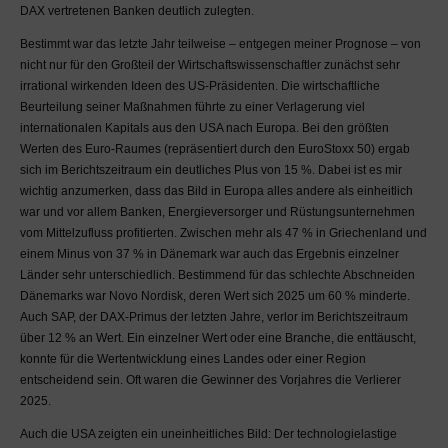
Verwendung ist stets der
DAX vertretenen Banken deutlich zulegten.
Autor bzw. Verfasser und
Bestimmt war das letzte Jahr teilweise – entgegen meiner Prognose – von
die Quelle anzugeben.
nicht nur für den Großteil der Wirtschaftswissenschaftler zunächst sehr
Das gilt auch für auf dem
irrational wirkenden Ideen des US-Präsidenten. Die wirtschaftliche
MaDrei-Blog zur
Beurteilung seiner Maßnahmen führte zu einer Verlagerung viel
Verfügung gestellte
internationalen Kapitals aus den USA nach Europa. Bei den größten
Informationen Dritter.
Werten des Euro-Raumes (repräsentiert durch den EuroStoxx 50) ergab
Jegliche Urheber-, Patent-,
sich im Berichtszeitraum ein deutliches Plus von 15 %. Dabei ist es mir
Marken-, Eigentums- oder
wichtig anzumerken, dass das Bild in Europa alles andere als einheitlich
anderen Schutzrechte sind
war und vor allem Banken, Energieversorger und Rüstungsunternehmen
zu wahren.
vom Mittelzufluss profitierten. Zwischen mehr als 47 % in Griechenland und
Die MaDrei behält sich vor
einem Minus von 37 % in Dänemark war auch das Ergebnis einzelner
jegliche Information des
Länder sehr unterschiedlich. Bestimmend für das schlechte Abschneiden
MaDrei-Blog zu einem
Dänemarks war Novo Nordisk, deren Wert sich 2025 um 60 % minderte.
beliebigen Zeitpunkt zu
Auch SAP, der DAX-Primus der letzten Jahre, verlor im Berichtszeitraum
überarbeiten, zu ergänzen
über 12 % an Wert. Ein einzelner Wert oder eine Branche, die enttäuscht,
oder zu löschen. In keinem
konnte für die Wertentwicklung eines Landes oder einer Region
Fall besteht ein Anspruch
entscheidend sein. Oft waren die Gewinner des Vorjahres die Verlierer
auf Aktualität einzelner
2025.
Beiträge, Überarbeitung
Auch die USA zeigten ein uneinheitliches Bild: Der technologielastige
oder Löschung auf