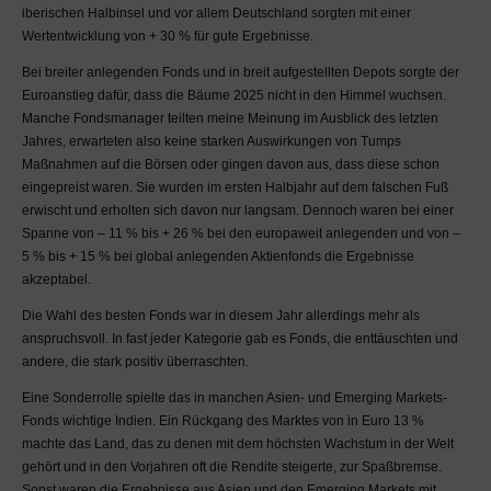
iberischen Halbinsel und vor allem Deutschland sorgten mit einer
Wertentwicklung von + 30 % für gute Ergebnisse.
Bei breiter anlegenden Fonds und in breit aufgestellten Depots sorgte der
Euroanstieg dafür, dass die Bäume 2025 nicht in den Himmel wuchsen.
Manche Fondsmanager teilten meine Meinung im Ausblick des letzten
Jahres, erwarteten also keine starken Auswirkungen von Tumps
Maßnahmen auf die Börsen oder gingen davon aus, dass diese schon
eingepreist waren. Sie wurden im ersten Halbjahr auf dem falschen Fuß
erwischt und erholten sich davon nur langsam. Dennoch waren bei einer
Spanne von – 11 % bis + 26 % bei den europaweit anlegenden und von –
5 % bis + 15 % bei global anlegenden Aktienfonds die Ergebnisse
akzeptabel.
Die Wahl des besten Fonds war in diesem Jahr allerdings mehr als
anspruchsvoll. In fast jeder Kategorie gab es Fonds, die enttäuschten und
andere, die stark positiv überraschten.
Eine Sonderrolle spielte das in manchen Asien- und Emerging Markets-
Fonds wichtige Indien. Ein Rückgang des Marktes von in Euro 13 %
machte das Land, das zu denen mit dem höchsten Wachstum in der Welt
gehört und in den Vorjahren oft die Rendite steigerte, zur Spaßbremse.
Sonst waren die Ergebnisse aus Asien und den Emerging Markets mit