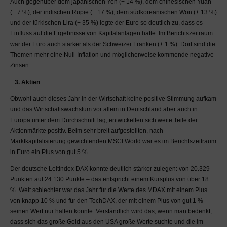
Auch gegenüber dem japanischen Yen (+ 14 %), dem chinesischen Yuan
Menschen in ihrer
(+ 7 %), der indischen Rupie (+ 17 %), dem südkoreanischen Won (+ 13 %)
Persönlichkeit zu
und der türkischen Lira (+ 35 %) legte der Euro so deutlich zu, dass es
verletzen, sind zu
Einfluss auf die Ergebnisse von Kapitalanlagen hatte. Im Berichtszeitraum
unterlassen. Sie nehmen
war der Euro auch stärker als der Schweizer Franken (+ 1 %). Dort sind die
zur Kenntnis, dass solche
Themen mehr eine Null-Inflation und möglicherweise kommende negative
Beiträge gelöscht werden
Zinsen.
und zum Ausschluss vom
3. Aktien
Blog führen können.
Obwohl auch dieses Jahr in der Wirtschaft keine positive Stimmung aufkam
Die im MaDrei-Blog zur
und das Wirtschaftswachstum vor allem in Deutschland aber auch in
Verfügung gestellten
Europa unter dem Durchschnitt lag, entwickelten sich weite Teile der
Informationen sind
Aktienmärkte positiv. Beim sehr breit aufgestellten, nach
urheberrechtlich
Marktkapitalisierung gewichtenden MSCI World war es im Berichtszeitraum
geschützt. Eine
in Euro ein Plus von gut 5 %.
kommerzielle Verwendung
durch Dritte ist ohne
Der deutsche Leitindex DAX konnte deutlich stärker zulegen: von 20.329
schriftliche Autorisierung
Punkten auf 24.130 Punkte – das entspricht einem Kursplus von über 18
durch die MaDrei AG
%. Weit schlechter war das Jahr für die Werte des MDAX mit einem Plus
ausdrücklich
von knapp 10 % und für den TechDAX, der mit einem Plus von gut 1 %
ausgeschlossen. Bei
seinen Wert nur halten konnte. Verständlich wird das, wenn man bedenkt,
jeglicher anderer
dass sich das große Geld aus den USA große Werte suchte und die im