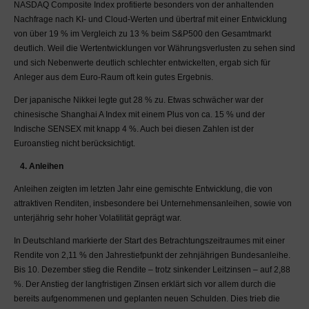
NASDAQ Composite Index profitierte besonders von der anhaltenden
Wunsch von Nutzern.
Nachfrage nach KI- und Cloud-Werten und übertraf mit einer Entwicklung
Für jegliche Art von
von über 19 % im Vergleich zu 13 % beim S&P500 den Gesamtmarkt
Information auf dem
deutlich. Weil die Wertentwicklungen vor Währungsverlusten zu sehen sind
MaDrei-Blog wird eine
und sich Nebenwerte deutlich schlechter entwickelten, ergab sich für
Haftung ausgeschlossen.
Anleger aus dem Euro-Raum oft kein gutes Ergebnis.
Insbesondere übernimmt
Der japanische Nikkei legte gut 28 % zu. Etwas schwächer war der
die MaDrei keine Haftung
chinesische Shanghai A Index mit einem Plus von ca. 15 % und der
für Richtigkeit,
Indische SENSEX mit knapp 4 %. Auch bei diesen Zahlen ist der
Vollständigkeit, Aktualität,
Euroanstieg nicht berücksichtigt.
Wahrheitsgehalt und
Korrektheit der
4. Anleihen
Informationen. Beiträge zu
unseren Informationen
Anleihen zeigten im letzten Jahr eine gemischte Entwicklung, die von
stellen die Meinung des
attraktiven Renditen, insbesondere bei Unternehmensanleihen, sowie von
Schreibers dar. In keinem
unterjährig sehr hoher Volatilität geprägt war.
Fall kann die MaDrei AG
In Deutschland markierte der Start des Betrachtungszeitraumes mit einer
für Beiträge Dritter haftbar
Rendite von 2,11 % den Jahrestiefpunkt der zehnjährigen Bundesanleihe.
gemacht werden. Die
Bis 10. Dezember stieg die Rendite – trotz sinkender Leitzinsen – auf 2,88
MaDrei AG überprüft und
%. Der Anstieg der langfristigen Zinsen erklärt sich vor allem durch die
löscht unangemessene
bereits aufgenommenen und geplanten neuen Schulden. Dies trieb die
Beiträge zu nicht