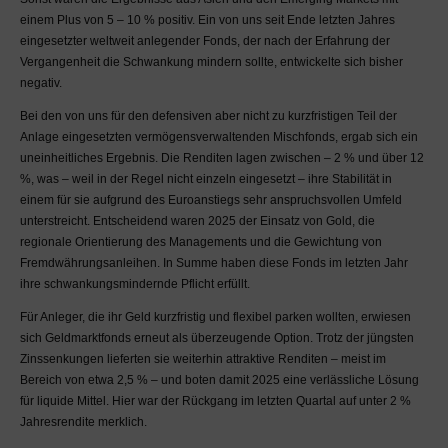
einem Plus von 5 – 10 % positiv. Ein von uns seit Ende letzten Jahres
eingesetzter weltweit anlegender Fonds, der nach der Erfahrung der
Vergangenheit die Schwankung mindern sollte, entwickelte sich bisher
negativ.
Bei den von uns für den defensiven aber nicht zu kurzfristigen Teil der
Anlage eingesetzten vermögensverwaltenden Mischfonds, ergab sich ein
uneinheitliches Ergebnis. Die Renditen lagen zwischen – 2 % und über 12
%, was – weil in der Regel nicht einzeln eingesetzt – ihre Stabilität in
einem für sie aufgrund des Euroanstiegs sehr anspruchsvollen Umfeld
unterstreicht. Entscheidend waren 2025 der Einsatz von Gold, die
regionale Orientierung des Managements und die Gewichtung von
Fremdwährungsanleihen. In Summe haben diese Fonds im letzten Jahr
ihre schwankungsmindernde Pflicht erfüllt.
Für Anleger, die ihr Geld kurzfristig und flexibel parken wollten, erwiesen
sich Geldmarktfonds erneut als überzeugende Option. Trotz der jüngsten
Zinssenkungen lieferten sie weiterhin attraktive Renditen – meist im
Bereich von etwa 2,5 % – und boten damit 2025 eine verlässliche Lösung
für liquide Mittel. Hier war der Rückgang im letzten Quartal auf unter 2 %
Jahresrendite merklich.