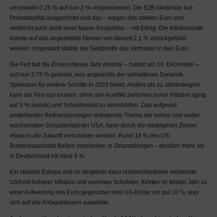
um eine entsprechende
um jeweils 0,25 % auf nun 2 % vorgenommen. Die EZB bleibt klar auf
Information. Mit Verlassen
Preisstabilität ausgerichtet und das – wegen des starken Euro und
der Domain madrei.de
vielleicht auch dank einer flauen Konjunktur – mit Erfolg: Die Inflationsrate
endet jegliche
konnte auf das angestrebte Niveau von derzeit 2,1 % zurückgeführt
Verantwortlichkeit für
werden. Insgesamt stärkte die Geldpolitik das Vertrauen in den Euro.
angezeigte Inhalte.
Die Fed hat die Zinsen dieses Jahr dreimal – zuletzt am 10. Dezember –
Sie verpflichten sich zur
auf nun 3,75 % gesenkt, was angesichts der verhaltenen Dynamik
Einhaltung der im Netz
Spielraum für weitere Schritte in 2026 bietet. Anders als zu Jahresbeginn
üblichen Umgangsformen
kann die Fed nun lockern, ohne den Konflikt zwischen hoher Inflation (ging
(Netiquette). Jegliche Art
auf 3 % zurück) und Schuldenlast zu verschärfen. Das aufgrund
von persönlichen
anstehender Refinanzierungen drängende Thema der hohen und weiter
Beleidigungen,
wachsenden Schuldenlast der USA, kann durch die niedrigeren Zinsen
Schmähungen,
etwas in die Zukunft verschoben werden. Rund 19 % des US-
rechtsradikaler oder
Bundeshaushalts fließen inzwischen in Zinszahlungen – deutlich mehr als
sonstiger radikaler
in Deutschland mit etwa 6 %.
Stellungnahmen, sexueller
Ein stabiles Europa und im Vergleich dazu unberechenbarer werdende
Diskriminierungen,
USA mit höherer Inflation und enormen Schulden, führten im letzten Jahr zu
Gewaltverherrlichung und
einer Aufwertung des Euro gegenüber dem US-Dollar um gut 10 %, was
jeglicher anderer
sich auf alle Anlageklassen auswirkte.
Meinungsäußerungen, die
dazu geeignet sind andere