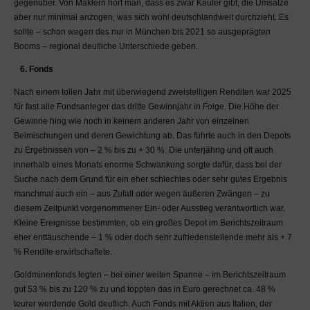
gegenüber. Von Maklern hört man, dass es zwar Käufer gibt, die Umsätze
werden diese durch die im
aber nur minimal anzogen, was sich wohl deutschlandweit durchzieht. Es
allgemeinen
sollte – schon wegen des nur in München bis 2021 so ausgeprägten
Geschäftsgebrauch
Booms – regional deutliche Unterschiede geben.
üblichen Regelungen
ersetzt. Im Übrigen
6. Fonds
behalten die anderen
Nach einem tollen Jahr mit überwiegend zweistelligen Renditen war 2025
Regelungen in jedem Fall
für fast alle Fondsanleger das dritte Gewinnjahr in Folge. Die Höhe der
ihre Gültigkeit.
Gewinne hing wie noch in keinem anderen Jahr von einzelnen
Beimischungen und deren Gewichtung ab. Das führte auch in den Depots
Stand 15. Mai 2015
zu Ergebnissen von – 2 % bis zu + 30 %. Die unterjährig und oft auch
innerhalb eines Monats enorme Schwankung sorgte dafür, dass bei der
Suche nach dem Grund für ein eher schlechtes oder sehr gutes Ergebnis
Ich habe die Blog-Regeln
verstanden und akzeptiere
manchmal auch ein – aus Zufall oder wegen äußeren Zwängen – zu
diese!
diesem Zeitpunkt vorgenommener Ein- oder Ausstieg verantwortlich war.
Kleine Ereignisse bestimmten, ob ein großes Depot im Berichtszeitraum
eher enttäuschende – 1 % oder doch sehr zufriedenstellende mehr als + 7
% Rendite erwirtschaftete.
Goldminenfonds legten – bei einer weiten Spanne – im Berichtszeitraum
gut 53 % bis zu 120 % zu und toppten das in Euro gerechnet ca. 48 %
teurer werdende Gold deutlich. Auch Fonds mit Aktien aus Italien, der