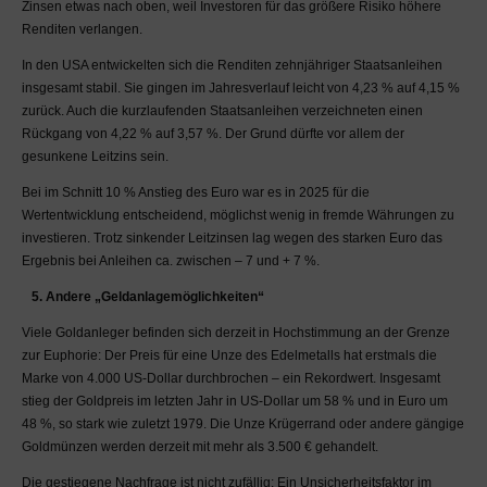
Zinsen etwas nach oben, weil Investoren für das größere Risiko höhere
festgelegten Zeiten.
Renditen verlangen.
Verantwortlich und haftbar
bleibt in jedem Fall der
In den USA entwickelten sich die Renditen zehnjähriger Staatsanleihen
Verfasser des Beitrages.
insgesamt stabil. Sie gingen im Jahresverlauf leicht von 4,23 % auf 4,15 %
zurück. Auch die kurzlaufenden Staatsanleihen verzeichneten einen
Die MaDrei AG schließt
Rückgang von 4,22 % auf 3,57 %. Der Grund dürfte vor allem der
jede Haftung gegenüber
gesunkene Leitzins sein.
Nutzern des MaDrei-Blogs
für Verluste von
Bei im Schnitt 10 % Anstieg des Euro war es in 2025 für die
Finanzgeschäften
Wertentwicklung entscheidend, möglichst wenig in fremde Währungen zu
jeglicher Art, Kosten
investieren. Trotz sinkender Leitzinsen lag wegen des starken Euro das
jeglicher Art,
Ergebnis bei Anleihen ca. zwischen – 7 und + 7 %.
Folgeschäden aufgrund
5. Andere „Geldanlagemöglichkeiten“
des Besuchs von
Drittanbietern (Links,
Viele Goldanleger befinden sich derzeit in Hochstimmung an der Grenze
Verweise) sowie Social
zur Euphorie: Der Preis für eine Unze des Edelmetalls hat erstmals die
Media Plattformen und
Marke von 4.000 US-Dollar durchbrochen – ein Rekordwert. Insgesamt
sonstiger im
stieg der Goldpreis im letzten Jahr in US-Dollar um 58 % und in Euro um
Zusammenhang mit der
48 %, so stark wie zuletzt 1979. Die Unze Krügerrand oder andere gängige
Nutzung des MaDrei-
Goldmünzen werden derzeit mit mehr als 3.500 € gehandelt.
Blogs stehenden
Die gestiegene Nachfrage ist nicht zufällig: Ein Unsicherheitsfaktor im
Forderungen und