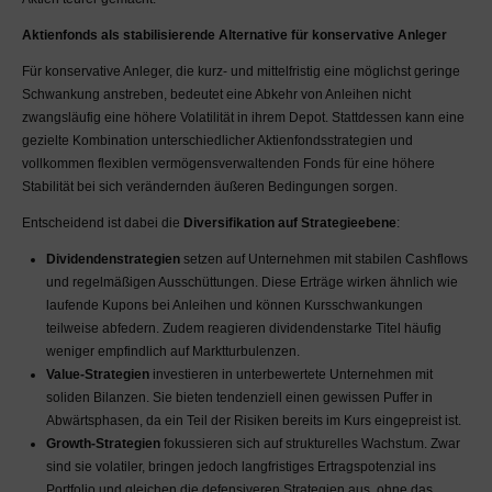
eingesetzten Kapitals,
beinhalten kann. Ohne
Aktienfonds als stabilisierende Alternative für konservative Anleger
fundiertes Fachwissen
Für konservative Anleger, die kurz- und mittelfristig eine möglichst geringe
raten wir Ihnen
Schwankung anstreben, bedeutet eine Abkehr von Anleihen nicht
ausdrücklich hiervon ab.
zwangsläufig eine höhere Volatilität in ihrem Depot. Stattdessen kann eine
Lassen Sie sich persönlich
gezielte Kombination unterschiedlicher Aktienfondsstrategien und
durch eine hierzu
vollkommen flexiblen vermögensverwaltenden Fonds für eine höhere
autorisierte Person
Stabilität bei sich verändernden äußeren Bedingungen sorgen.
beraten.
Entscheidend ist dabei die
Diversifikation auf Strategieebene
:
Gewinne und Verluste aus
dem Handel mit
Dividendenstrategien
setzen auf Unternehmen mit stabilen Cashflows
Wertpapieren unterliegen
und regelmäßigen Ausschüttungen. Diese Erträge wirken ähnlich wie
den nationalen
laufende Kupons bei Anleihen und können Kursschwankungen
Steuergesetzen und sind
teilweise abfedern. Zudem reagieren dividendenstarke Titel häufig
i.d.R. steuerpflichtig.
weniger empfindlich auf Marktturbulenzen.
Lassen Sie sich von einem
Value-Strategien
investieren in unterbewertete Unternehmen mit
Steuerberater
soliden Bilanzen. Sie bieten tendenziell einen gewissen Puffer in
diesbezüglich beraten. Im
Abwärtsphasen, da ein Teil der Risiken bereits im Kurs eingepreist ist.
MaDrei-Blog gemachte
Growth-Strategien
fokussieren sich auf strukturelles Wachstum. Zwar
Aussagen stellen keine
sind sie volatiler, bringen jedoch langfristiges Ertragspotenzial ins
Steuerberatung dar.
Portfolio und gleichen die defensiveren Strategien aus, ohne das