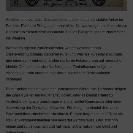
Bedürfnisse erfolgen.
Jegliche im MaDrei-Blog
zur Verfügung gestellte
Anleihen und vor allem Staatsanleihen galten lange als stabiler Anker im
Information dient dem
Portfolio. Planbare Erträge bei akzeptabler Schwankungen machten sie zur
allgemeinen und
klassischen Sicherheitskomponente. Dieses Bild gerät jedoch zunehmend
unverbindlichen
ins Wanken.
Austausch über
Finanzthemen. Eine
Investoren agieren zurückhaltender, wegen weltweit hohen
Beratung kann und darf
Staatsverschuldungen, stärkeren Kurs- und Wechselkursschwankungen
dieser Blog nicht
und einer damit einhergehenden stärkeren Fokussierung auf heimische
darstellen. Insbesondere
Märkte. Ohne die massive Nachfrage der Zentralbanken steigt die
ist keine der zur Verfügung
Abhängigkeit von anderen Investoren, die höhere Risikoprämien
gestellten Informationen
verlangen.
als Aufforderung zum Kauf,
Damit stehen Staaten vor einer unbequemen Alternative: Entweder steigen
Halten oder Verkaufen von
die Zinsen weiter, um Käufer anzulocken, oder es kommt erneut zu
Wertpapieren zu
verdeckten Finanzierungsformen wie finanzieller Repression oder einer
verstehen. Wir weisen
Ausweitung der Zentralbankbilanzen. Für Anleger bedeutet dies, dass
darauf hin, dass der
Staatsanleihen zunehmend strukturelle Risiken tragen und ihre Rolle als
Handel mit Wertpapieren
stabiler Portfoliobestandteil neu bewertet werden muss. Das ist schon
erhebliche Risiken, bis hin
einige Zeit zu beobachten und hat manche Alternativen wie Gold und
zum Totalverlust des
Aktien teurer gemacht.