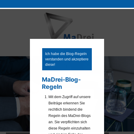
Zum
Inhalt
springen
Ich habe die Blog-Regeln
verstanden und akzeptiere
diese!
MaDrei-Blog-
Regeln
Mit dem Zugriff auf unsere
Beiträge erkennen Sie
rechtlich bindend die
Regeln des MaDrei-Blogs
an. Sie verpflichten sich
diese Regeln einzuhalten