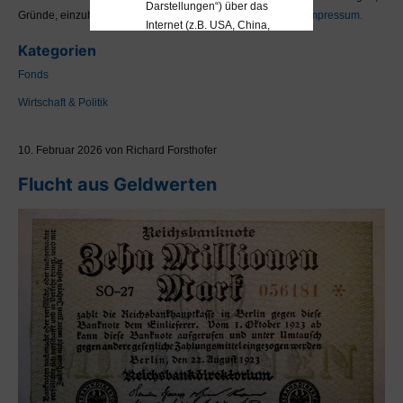
Darstellungen“) über das
Gründe, einzuhalten.
Bitte beachten Sie hierzu auch unser Impressum.
Internet (z.B. USA, China,
Russland usw.). Sollten
Kategorien
Sie aufgrund Ihrer
Fonds
Nationalität oder Ihres
Wohnortes diesen
Wirtschaft & Politik
Einschränkungen
unterliegen, wodurch ein
10. Februar 2026 von Richard Forsthofer
Zugriff auf bestimmte
Seiten für Sie rechtswidrig
Flucht aus Geldwerten
wäre, so ist Ihnen die
Nutzung des MaDrei-
Blogs ausdrücklich
untersagt. Bitte informieren
Sie sich VOR der Nutzung
des MaDrei-Blogs über
Ihren diesbezüglichen
Status.
Eine Anlageberatung kann
und darf nur unter
Berücksichtigung Ihrer