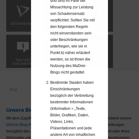
und sind im Falle der
Missachtung zur Leistung
von Schadensersatz
verpflichtet. Sollten Sie mit
UNTERNEHMEN
KUNDENLOGIN
LEISTUNGEN
den folgenden Regeln
nicht einverstanden sein
oder Beschränkungen
unterliegen, wie sie in
Punkt b) näher erläutert
werden, so ist Ihnen die
FAQ UND
BLOG
KONTAKT
DOKUMENTE
Nutzung des MaDrei-
Blogs nicht gestattet.
Bestimmte Staaten haben
Einschränkungen
Blog
bezüglich der Verbreitung
bestimmter Informationen
(Information = „Texte,
Unsere Blog-Regeln
Bilder, Grafiken, Daten,
Mit dem Zugriff auf unsere Beiträge erkennen Sie rechtlich bindend unsere
Videos, Links,
MaDrei-Blog-Regeln
an und verpflichten sich zudem Beschränkungen
Präsentationen und jede
bezüglich des Zugriffs aufgrund Ihrer staatlichen Zugehörigkeit oder Ihres
andere Art von inhaltlichen
Wohnortes oder andere, bedingt durch Sie betreffende Rechtsordnungen,