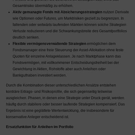
Gesamtrisiko übermäßig zu erhöhen.
Im MaDrei-Blog finden Sie
Aktiv gemanagte Fonds mit Absicherungsstrategien
nutzen Derivate
Verweise und Links auf
wie Optionen oder Futures, um Marktrisiken gezielt zu begrenzen. In
Webseiten Dritter. Zudem
fallenden oder seitwärts laufenden Märkten können solche Strategien
befindet sich die MaDrei
Verluste reduzieren und die Schwankungsbreite des Gesamtportfolios
AG auf sogenannten
deutlich senken.
Social Media Plattformen.
Flexible vermögensverwaltende Strategien
ermöglichen dem
Auf die Inhalte der Seiten
Fondsmanager eine freie Steuerung der Asset-Allokation ohne feste
Dritter, sowie der Social
Quoten für einzelne Anlageklassen. Je nach Marktphase kann das
Media Plattformen hat die
Fondsvermögen, mit vollkommener Entscheidungsfreiheit bei der
MaDrei AG keinen
Gewichtung in Aktien, Rohstoffe aber auch Anleihen oder
Einfluss. Weder besteht
Bankguthaben investiert werden.
ein Anspruch auf die
Richtigkeit der Verweise
Durch die Kombination dieser unterschiedlichen Ansätze entstehen
oder Links, noch auf die
konträre Ertrags- und Risikoprofile, die sich gegenseitig teilweise
Funktionsfähigkeit der
ausgleichen. Phasen, in denen eine Strategie unter Druck gerät, werden
Seiten sowie auf die
häufig durch stabilere oder besser laufende Strategien kompensiert. Das
Richtigkeit oder rechtliche
Ergebnis ist eine geglättete Wertentwicklung, die insbesondere für
Korrektheit deren Inhalte.
konservative Anleger entscheidend ist.
Bei Kenntnis über
unkorrekte Darstellungen
Ersatzfunktion für Anleihen im Portfolio
jeglicher Art bitten wir Sie