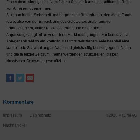
Eine solche, strategisch diversifizierte Struktur kann die traditionelle Rolle
um eine entsprechende
von Anleihen übernehmen:
Information. Mit Verlassen
Statt nomineller Sicherheit und begrenztem Realertrag bieten diese Fonds
der Domain madrei.de
reale, also von der Entwicklung des Geldwertes unabhängige
endet jegliche
Ertragschancen, aktive Risikosteuerung und eine höhere
Verantwortlichkeit für
Anpassungsfähigkeit an veränderte Marktbedingungen. Für konservative
angezeigte Inhalte.
Anleger entsteht so ein Portfolio, das trotz reduziertem Anleiheanteil eine
Sie verpflichten sich zur
kontrollierte Schwankung aufweist und gleichzeitig besser gegen Inflation
Einhaltung der im Netz
und die in letzter Zeit zum Thema werdenden strukturellen Risiken
üblichen Umgangsformen
klassischer Geldwerte geschützt ist.
(Netiquette). Jegliche Art
von persönlichen
Beleidigungen,
Schmähungen,
rechtsradikaler oder
sonstiger radikaler
Kommentare
Stellungnahmen, sexueller
Diskriminierungen,
Impressum
Datenschutz
©2026
MaDrei AG
Gewaltverherrlichung und
Nachhaltigkeit
jeglicher anderer
Meinungsäußerungen, die
dazu geeignet sind andere